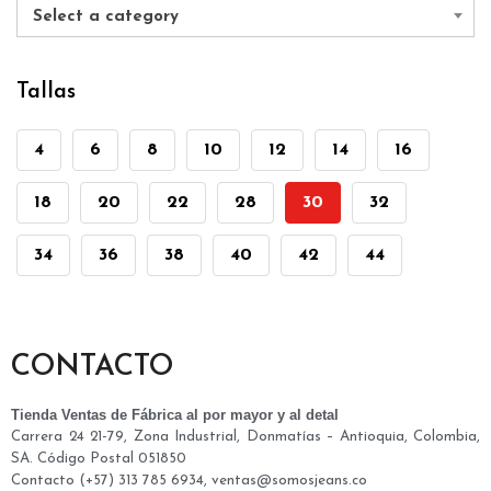
Select a category
Tallas
4
6
8
10
12
14
16
18
20
22
28
30
32
34
36
38
40
42
44
CONTACTO
Tienda Ventas de Fábrica al por mayor y al detal
Carrera 24 21-79, Zona Industrial, Donmatías – Antioquia, Colombia,
SA. Código Postal 051850
Contacto (+57) 313 785 6934, ventas@somosjeans.co