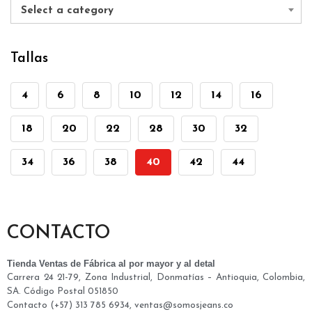
Select a category
Tallas
4
6
8
10
12
14
16
18
20
22
28
30
32
34
36
38
40
42
44
CONTACTO
Tienda Ventas de Fábrica al por mayor y al detal
Carrera 24 21-79, Zona Industrial, Donmatías – Antioquia, Colombia,
SA. Código Postal 051850
Contacto (+57) 313 785 6934, ventas@somosjeans.co