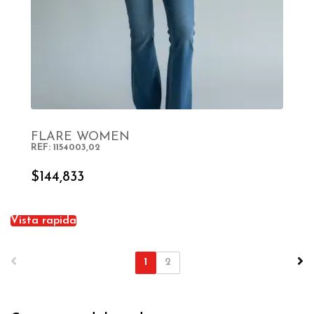
FLARE WOMEN
REF: 1154003,02
SELECT OPTIONS
$
144,833
Vista rapida
1
2