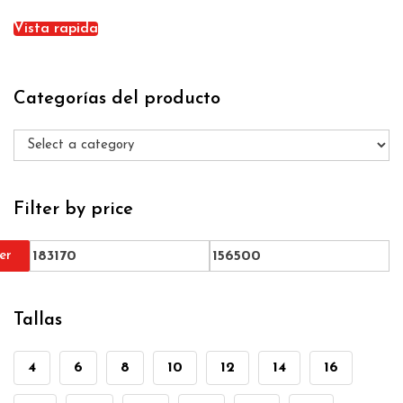
Vista rapida
Categorías del producto
Filter by price
ter
Tallas
4
6
8
10
12
14
16