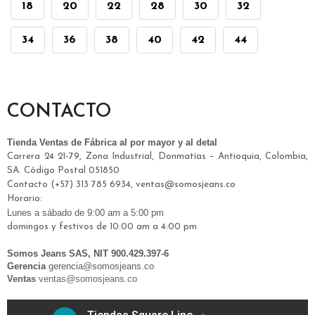
18
20
22
28
30
32
34
36
38
40
42
44
CONTACTO
Tienda Ventas de Fábrica al por mayor y al detal
Carrera 24 21-79, Zona Industrial, Donmatías – Antioquia, Colombia,
SA. Código Postal 051850
Contacto (+57) 313 785 6934, ventas@somosjeans.co
Horario:
Lunes a
sábado
de 9:00 am a 5:00 pm
domingos y festivos de 10:00 am a 4:00 pm
Somos Jeans SAS, NIT 900.429.397-6
Gerencia
gerencia@somosjeans.co
Ventas
v
entas@somosjeans.co