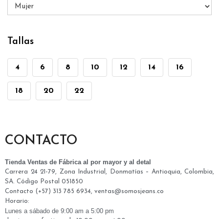
Tallas
4
6
8
10
12
14
16
18
20
22
CONTACTO
Tienda Ventas de Fábrica al por mayor y al detal
Carrera 24 21-79, Zona Industrial, Donmatías – Antioquia, Colombia,
SA. Código Postal 051850
Contacto (+57) 313 785 6934, ventas@somosjeans.co
Horario:
Lunes a
sábado
de 9:00 am a 5:00 pm