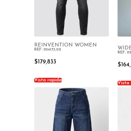
REINVENTION WOMEN
WID
REF: 1154173,02
REF: 11
SELECT OPTIONS
$
179,833
$
164
Vista rapida
Vista