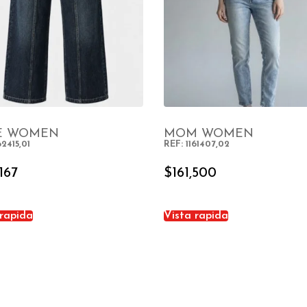
E WOMEN
MOM WOMEN
62415,01
REF: 1161407,02
SELECT OPTIONS
SELECT OPTIONS
,167
$
161,500
 rapida
Vista rapida