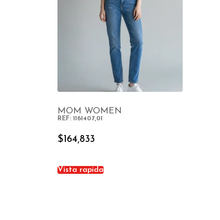
MOM WOMEN
REF: 1161407,01
SELECT OPTIONS
$
164,833
Vista rapida