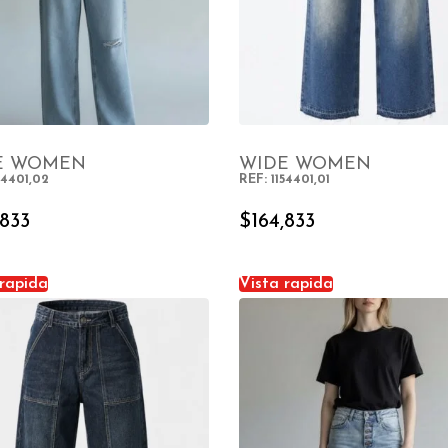
E WOMEN
WIDE WOMEN
54401,02
REF: 1154401,01
SELECT OPTIONS
SELECT OPTIONS
,833
$
164,833
 rapida
Vista rapida