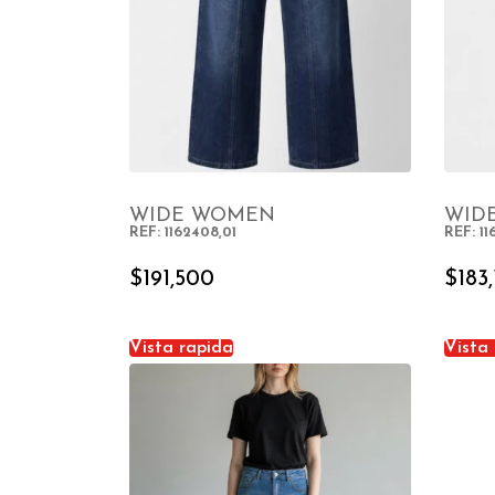
WIDE WOMEN
WID
REF: 1162408,01
REF: 11
SELECT OPTIONS
$
191,500
$
183
Vista rapida
Vista