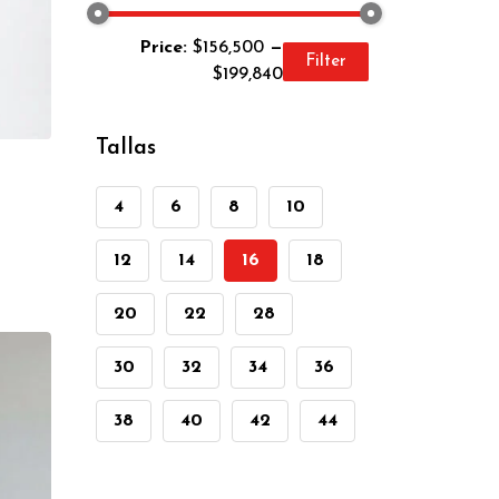
Price:
$156,500
—
Filter
$199,840
Tallas
4
6
8
10
12
14
16
18
20
22
28
30
32
34
36
38
40
42
44